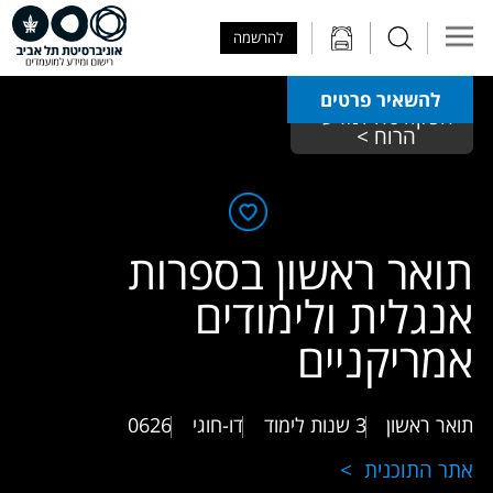
Skip to Main Content
Skip to Main Menu
Skip to Top Menu
להרשמה
להשאיר פרטים
הפקולטה למדעי 
הרוח > 
תואר ראשון בספרות
אנגלית ולימודים
אמריקניים
תואר ראשון
3 שנות לימוד
דו-חוגי
0626
אתר התוכנית