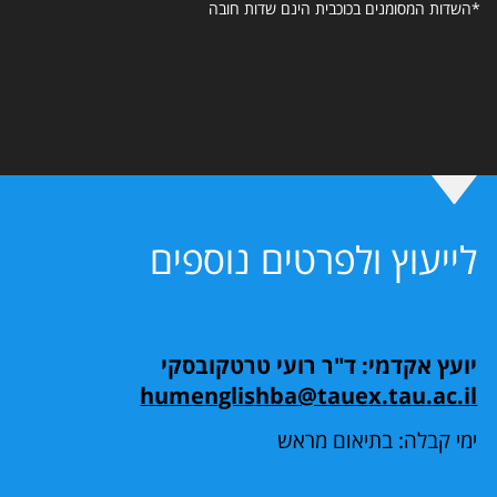
*השדות המסומנים בכוכבית הינם שדות חובה
לייעוץ ולפרטים נוספים
יועץ אקדמי: ד"ר רועי טרטקובסקי
humenglishba@tauex.tau.ac.il
ימי קבלה: בתיאום מראש