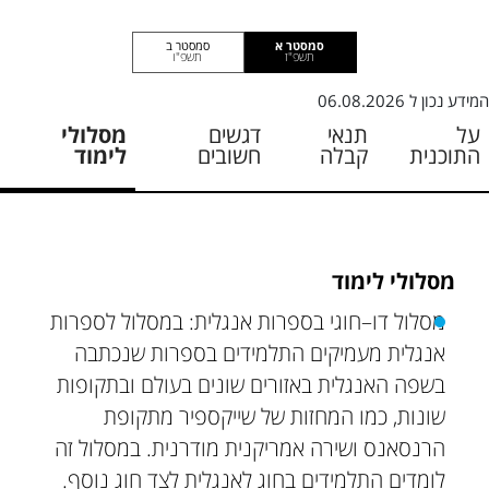
סמסטר א
סמסטר ב
תשפ"ז
תשפ"ו
המידע נכון ל
06.08.2026
על
תנאי
דגשים
מסלולי
התוכנית
קבלה
חשובים
לימוד
מסלולי לימוד
מסלול דו–חוגי בספרות אנגלית: במסלול לספרות
אנגלית מעמיקים התלמידים בספרות שנכתבה
בשפה האנגלית באזורים שונים בעולם ובתקופות
שונות, כמו המחזות של שייקספיר מתקופת
הרנסאנס ושירה אמריקנית מודרנית. במסלול זה
לומדים התלמידים בחוג לאנגלית לצד חוג נוסף.