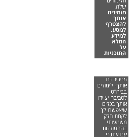
הלימודים
שלה.
מזמינים
אותך
להצטרף
למסע.
למידע
המלא
על
התוכניות
אם משבר
האקלים
מטריד גם
אותך- לימודים
בביה"ס
לסביבה יציידו
אותך בכלים
שיאפשרו לך
לקחת חלק
משמעותי
בהתמודדות
עם אתגרי