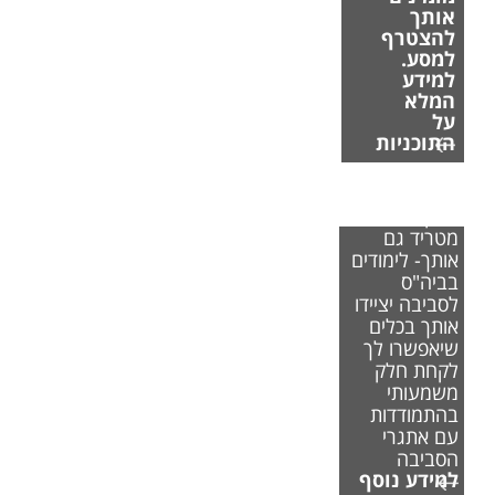
אותך
להצטרף
למסע.
למידע
המלא
על
התוכניות
אם משבר
האקלים
מטריד גם
אותך- לימודים
בביה"ס
לסביבה יציידו
אותך בכלים
שיאפשרו לך
לקחת חלק
משמעותי
בהתמודדות
עם אתגרי
הסביבה
למידע נוסף