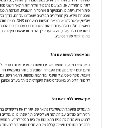
לתחום המחקר. אנו מציעים לתלמידי ותלמידות התואר השני מגוון
פיתוח אלגוריתמים, רובוטיקה וגיאומטריה חישובית, הנדסת תוכנ
ואבטחת מידע. בין המחקרים הבולטים שעבדנו עליהם, בדרך כלל 
שלישי, אפשר למצוא: מצ
רפואיות. חלק גדול מעבודות התזה שנכתבות במסגרת בית הספר ש
חשובים בכל העולם, מה שמעניק לך הזדמנות יוצאת דופן להציג א
במימון מלא של הנסיעה.
מה אפשר לעשות עם זה?
תואר שני במדעי המחשב באוניברסיטת תל אביב פותח בפניך דלת
ומעניינים יותר במקומות העבודה המובילים ביותר בתעשיית ההייטק
אינטל, מיקרוסופט, צ'ק פוינט ועוד רבות נוספות. התואר השני 
ללימודי דוקטורט באוניברסיטאות היוקרתיות ביותר בעולם וכמובן 
איך אפשר ללמוד את זה?
מועמדים ומועמדות שיתקבלו לתואר שני יתחילו את הלימודים במ
הלימודים כוללים עבודת תזה ויש לסיימם תוך שנתיים. מועמדים ומ
להגיש מועמדות לתוכנית המצוינות של בית הספר למדעי המחשב 
במקרים מסוימים תישקל קבלה של מועמדים ומועמדות למעמד צ