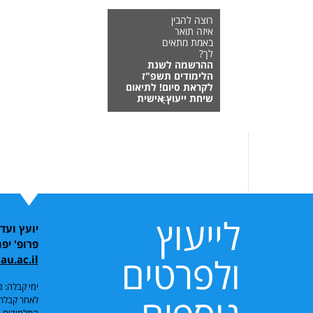
רוצה להבין
איזה תואר
באמת מתאים
לך?
ההרשמה לשנת
הלימודים תשפ"ז
לקראת סיום! לתיאום
שיחת ייעוץ אישית
לייעוץ
יועץ ועד
פרופ' יפת
ולפרטים
au.ac.il
ימי קבלה: נ
לאחר קבלת 