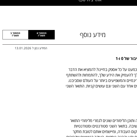
מידע נוסף
סמסטר א
סמסטר ב
תשפ"ז
תשפ"ו
המידע נכון ל
13.01.2026
ל 0 ו-1
מעט על כל אספק בחיינו? להמציא את הדבר
לך להעמיק את הידע שלך, להתמחות ולהשתתף
מיים והמשפיעים ביותר על העולם שסביבנו.
ם אחד עם השני וגם עושים קניות. התואר השני
תוכן הלימודים שונים לגמרי מלימודי התואר
שיבה. בתואר השני סטודנטים וסטודנטיות
ום העבודה, ומיישמים אותם לטובת מחקר
 ידע והבנה נוספים, בעיקר בנושאים שקרובים