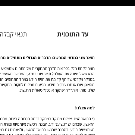
על התוכנית
תנאי קבלה
תואר שני במדעי המחשב: הדברים הגדולים מתחילים מחיבור ש
רוצה לקחת חלק בפריצות הדרך המחקריות של התחום שמשפיע כ
הבא שאולי ישנה את העולם? תואר שני במדעי המחשב מאפשר 
במחקר אקדמי שדוחף קדימה את חזית הידע באחד התחומים הדינ
מהאופן שבו אנחנו צורכים מידע, מגיעים ממקום למקום, מתקשרי
שלנו מזמין אותך להרפתקה אינטלקטואלית מרגשת.
למה אצלנו?
כי התואר השני אצלנו ממוקד במחקר ברמה הגבוהה ביותר. מבנה ו
הראשון, שבהם יש דגש על ידע, הבנה, רכישת מיומנויות וצורת ח
משתמשים בידע ובהבנה שרכשו בתואר הראשון, ולפעמים גם במק
ששואף להרחיב את חזית הידע. כמובן שבמהלך התואר, גם רוכשים