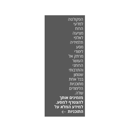
הפקולטה
למדעי
הרוח
מציעה
לאלפי
תלמידיה
מסע
לימודי
מרתק אל
העושר
הרוחני
והתרבותי
שטמון
בכל אחת
מתוכניות
הלימודים
שלה.
מזמינים אותך
להצטרף למסע.
למידע המלא על
התוכניות