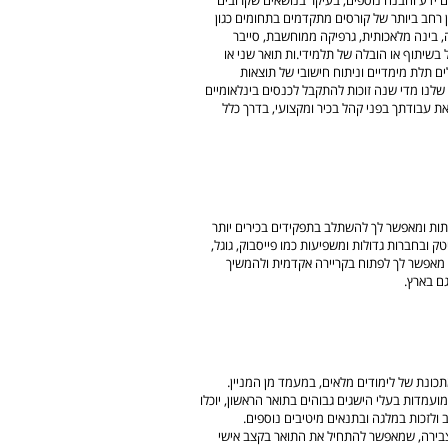
 רחב ביותר של קורסים מתקדמים בתחומים כגון
ה, בינה מלאכותית, גרפיקה ממוחשבת, סייבר
בשיתוף או הובלה של תלמידי.ות תואר שני או
יאת חולשות במערכות DNS, בניית מודלים תלת מימדיים וניתוח חישובי של תוצאות
לנו מדי שנה זוכות להתקבל לכנסים בינלאומיים
ת עבודתך בפני קהל בכיר ומקצועי, בדרך כלל
ות ומאפשר לך להשתלב בתפקידים בכירים יותר
 ובחברות גדולות ומשפיעות כמו פייסבוק, גוגל,
גם מאפשר לך לפתוח בקריירה אקדמית ולהמשיך
גם בארץ.
תכונת של לימודים מלאים, במעמד מן המניין.
ועמדות בעלי הישגים גבוהים בתואר הראשון, יוכלו
ולזכות במלגה ובתנאים מיטיבים נוספים.
בירה, שמאפשר להתחיל את התואר בקצב אישי