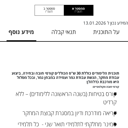
סמסטר א
סמסטר ב
תשפ"ז
תשפ"ו
המידע נכון ל
13.01.2026
על התוכנית
תנאי קבלה
מידע נוסף
תוכנית הלימודים כוללת 30 ש"ס הכוללים קורסי חובה ובחירה, ביצוע
עבודת מחקר, הגשת עבודת גמר ועמידה במבחן גמר, ובכל מסלול
היא מורכבת כדלהלן:
קורסי חובה פקולטטיים:
קורס בטיחות (בשנה הראשונה ללימודים) – ללא
קרדיט
קריאה מודרכת ודיון במסגרת קבוצת המחקר
סמינר מחלקתי לתלמידי תואר שני - כל תלמידי