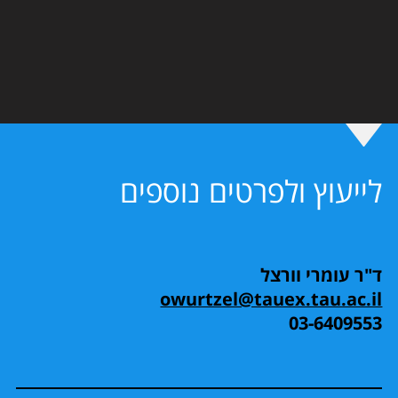
לייעוץ ולפרטים נוספים
ד"ר עומרי וורצל
owurtzel@tauex.tau.ac.il
03-6409553