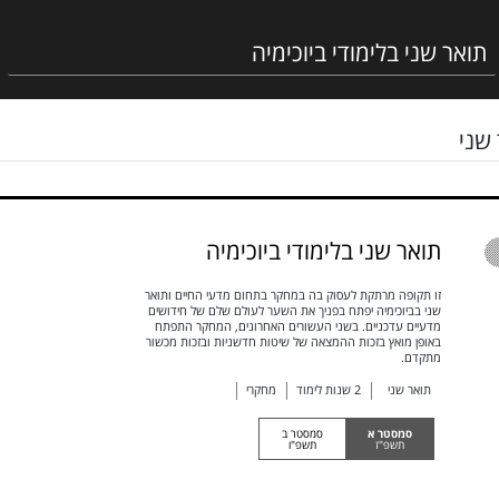
שני
תואר שני בלימודי ביוכימיה
זו תקופה מרתקת לעסוק בה במחקר בתחום מדעי החיים ותואר
שני בביוכימיה יפתח בפניך את השער לעולם שלם של חידושים
מדעיים עדכניים. בשני העשורים האחרונים, המחקר התפתח
באופן מואץ בזכות ההמצאה של שיטות חדשניות ובזכות מכשור
מתקדם.
תואר שני
2
שנות לימוד
מחקרי
סמסטר א
סמסטר ב
תשפ"ז
תשפ"ו