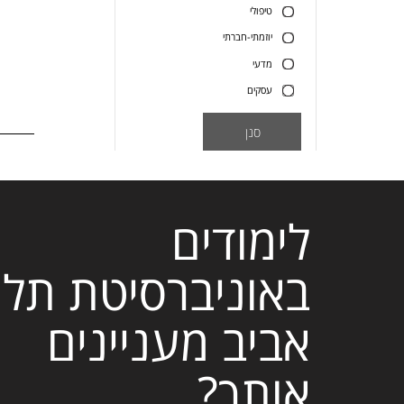
טיפולי
יוזמתי-חברתי
מדעי
עסקים
סנן
לימודים
באוניברסיטת תל
אביב מעניינים
אותך?