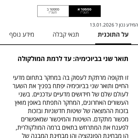
סמסטר א
סמסטר ב
תשפ"ז
תשפ"ו
המידע נכון ל
13.01.2026
על התוכנית
תנאי קבלה
מידע נוסף
תואר שני בביוכימיה: עד לרמת המולקולה
זו תקופה מרתקת לעסוק בה במחקר בתחום מדעי
החיים ותואר שני בביוכימיה יפתח בפניך את השער
לעולם שלם של חידושים מדעיים עדכניים. בשני
העשורים האחרונים, המחקר התפתח באופן מואץ
בזכות ההמצאה של שיטות חדשניות ובזכות
מכשור מתקדם. השיטות והמיכשור שמאפשרים
לפענח את המתרחש בתאים ברמה המולקולרית,
הן מבחינת הפונקציה והן מבחינת המבנה של