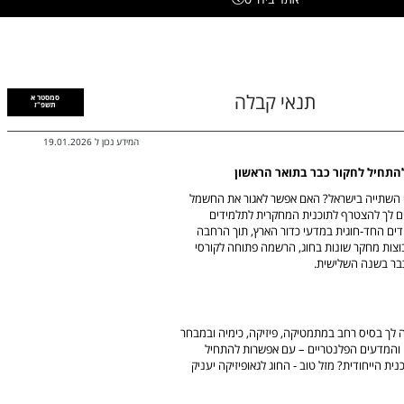
תנאי קבלה
סמסטר א
תשפ"ז
המידע נכון ל
19.01.2026
להתחיל לחקור כבר בתואר הראשון
י השתייה בישראל? האם אפשר לאגור את החשמל
ים לך להצטרף לתוכנית המחקרית לתלמידים
דים החד-חוגית במדעי כדור הארץ, תוך הרחבה
וצות מחקר שונות בחוג, הרשמה פתוחה לקורסי
בר בשנה השלישית.
 לך בסיס רחב במתמטיקה, פיזיקה, כימיה ובמבחר
ה והמדעים הפלנטריים – עם אפשרות להתחיל
 הייחודית? מזל טוב - החוג לגאופיזיקה יעניק