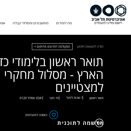
מה לומדים
מחשבונים ומסלולי קבלה
אפש
חזרה לתוצאות חיפוש
הפקולטה למדעים מדויקים >
תואר ראשון בלימודי כד
הארץ - מסלול מחקרי
למצטיינים
3 שנות לימוד
תואר ראשון
חד-חוגי
0341
מסלול
0120
הוספה למועדפים
הרשמה לתוכנית