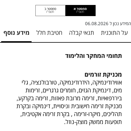
סמסטר א
סמסטר ב
תשפ"ז
תשפ"ו
המידע נכון ל
06.08.2026
על התוכנית
תנאי קבלה
חטיבת חלל
מידע נוסף
תחומי המחקר והלימוד
מכניקת זורמים
אווירודינמיקה, הידרודינמיקה, טורבולנציה, גלי
מים, דינמיקת הגזים, חומרים גרגריים, זרימות
ביו־רפואיות, זרימה מרובת פאזות, זרימה בקרקע,
מכניקת זרימה חישובית וניסויית, דינמיקה ובקרת
תהליכים, מיקרו-זרימה , בקרת זרימה אקטיבית,
תופעות ממשק מוצק-נוזל.