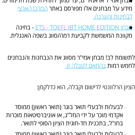
מבחן אמי"ר או אמיר"ם, עד סמוך לתחילת שנת הלימודים.
מידע על מבחנים אלו מפורסם באתר
המרכז הארצי
לבחינות והערכה.
מבחן ETS - TOEFL IBT HOME EDITION
- בחינה
מקוונת המשמשת לקביעת רמה/סווג בשפה האנגלית.
לתשומת לב! מבחן אמי"ר מסווג את הנבחנות והנבחנים
לחמש רמות
בהתאם לטבלה זו.
הציון הרלוונטי לרישום וקבלה, הוא כדלקמן:
לבעלות ולבעלי תואר בוגר (תואר ראשון) ממוסד
אקדמי מוכר על ידי המל"ג, או אוניברסיטאות מוכרות
בחו"ל, בתכנית חד-חוגית הציון הסופי לתואר.
לבעלות ולבעלי תואר בוגר (תואר ראשון) ממוסד