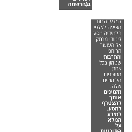
ולהרשמה
הפקולטה
למדעי הרוח
מציעה לאלפי
תלמידיה מסע
לימודי מרתק
אל העושר
הרוחני
והתרבותי
שטמון בכל
אחת
מתוכניות
הלימודים
שלה.
מזמינים
אותך
להצטרף
למסע.
למידע
המלא
על
התוכניות