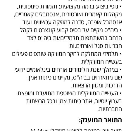
• גופי ביצוע ברמה מקצועית: תזמורת סימפונית,
מקהלות קאמרית ואורטורית, אנסמבלים קאמריים,
אנסמבל אופרה, סדנה למוזיקה עכשווית ועוד
• ביה"ס מקיים על בסיס קבוע קונצרטים לקהל
הרחב בהשתתפות תלמידים/ות ביה"ס לצד
חברי.ות סגל ואורחים.ות
• תלמידי המחלקה לחקר המוזיקה שותפים פעילים
בעשייה המוזיקלית
• במהלך שנת הלימודים אורחים בינלאומיים ידועי
שם מתארחים בביה"ס, מקיימים כיתות אמן,
הדרכות ומגוון הרצאות.
• העשייה המוזיקלית השוטפת מתועדת ומופצת
בערוץ יוטיוב, אתר כיתות אמן ובכל הרשתות
החברתיות.
התואר המוענק:
תואר שני במגמה לביצוע מוזיקלי M.Mus