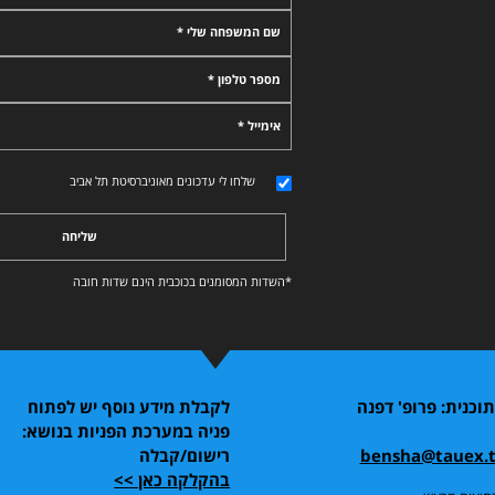
שם המשפחה שלי *
מספר טלפון *
אימייל *
שלחו לי עדכונים מאוניברסיטת תל אביב
שליחה
*השדות המסומנים בכוכבית הינם שדות חובה
כנית: פרופ' דפנה
לקבלת מידע נוסף יש לפתוח
פניה במערכת הפניות בנושא:
bensha@tauex.ta
רישום/קבלה
בהקלקה כאן >>