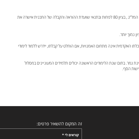
מועמדים בעלי תואר "בוגר" (תואר ראשון) ממוסד אקדמי המוכר על ידי המל"ג , בציון 80 לפחות ובתנאי שוועדת ההוראה והקבלה של התכנית אישרה את
 נמוך יותר.
כלתו האקדמית אינה מתחום האמנויות, אם הוחלט על קבלתו, יידרש ללמוד לימודי
נת גמר. בתום שנת הלימודים הראשונה יכולים תלמידים המעוניינים במסלול
ישות הסף.
זה המקום להשאיר פרטים:
קוראים לי *