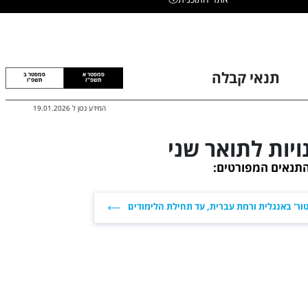
תנאי קבלה
סמסטר א
סמסטר ב
תשפ"ז
תשפ"ו
המידע נכון ל
19.01.2026
יות לתואר שני
התנאים המפורטים:
ור' באנגלית ורמת עברית, עד תחילת הלימודים