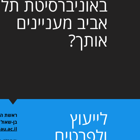
באוניברסיטת תל
אביב מעניינים
אותך?
לייעוץ
ראשת התו
בן-שאול
ולפרטים
u.ac.il