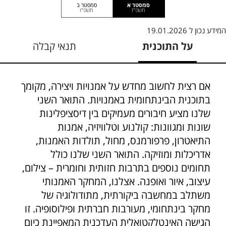
סמסטר א
סמסטר ב
תשפ"ז
תשפ"ו
המידע נכון ל
19.01.2026
על התוכנית
תנאי קבלה
אם רצית לחשוב מחדש על אמנויות ויצירה, מקומך
בתוכנית הבינתחומית באמנויות. התואר השני
שלנו מציע חיבורים מעמיקים בין דיסציפלינות
שונות ומגוונות: קולנוע וטלוויזיה, אמנות
התיאטרון, פרפורמנס, מחול, תולדות האמנות,
אדריכלות ומוזיקה. התואר השני שלנו כולל
תחומים נוספים בתרבות חזותית וחומרית – צילום,
עיצוב, איור ואופנה. אצלנו, המחקר האמנותי
משתלב במחשבה ביקורתית, מתודולוגיה של
מחקר בינתחומי, מעורבות חברתית ופילוסופיה. זו
הגישה האינטלקטואלית העדכנית המאפיינת כיום