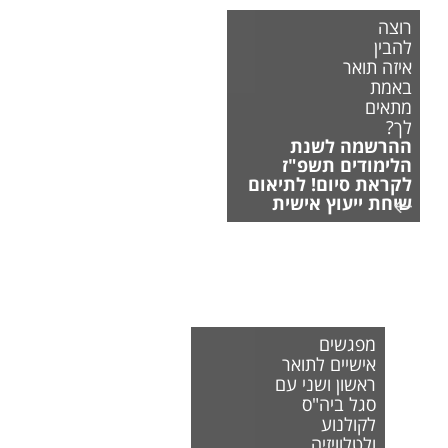
רוצה
להבין
איזה תואר
באמת
מתאים
לך?
ההרשמה לשנת
הלימודים תשפ"ז
לקראת סיום! לתיאום
שיחת ייעוץ אישית
מפגשים
אישיים לתואר
ראשון ושני עם
סגל ביה"ס
לקולנוע
ולטלוויזיה.