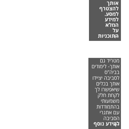
אותך
להצטרף
למסע.
למידע
המלא
על
התוכניות
אם משבר
האקלים
מטריד גם
אותך- לימודים
בביה"ס
לסביבה יציידו
אותך בכלים
שיאפשרו לך
לקחת חלק
משמעותי
בהתמודדות
עם אתגרי
הסביבה
למידע נוסף