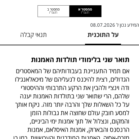
סמסטר א
סמסטר ב
תשפ"ז
תשפ"ו
המידע נכון ל
08.07.2026
על התוכנית
תנאי קבלה
תואר שני בלימודי תולדות האמנות
אם תמיד התעניינת בעבודותיהם של המאסטרים
הגדולים, רצית להיכנס לנעליהם של מיכאלאנג׳לו
ודה וינצ׳י ולהבין את הרקע התרבותי וההיסטורי
שלהם, הרי שתואר שני בתולדות האמנות יענה
על כל השאלות שלך והרבה יותר מזה. ניקח אותך
למסע חובק עולם שחוצה את גבולות הזמן
והמקום, ונצלול אל תוך אמנות ימי הביניים,
הרנסנס והבארוק, אמנות האיסלאם, אמנות
מזרח-אסיה, האמנות המודרנית והעכשווית. כמו כן,