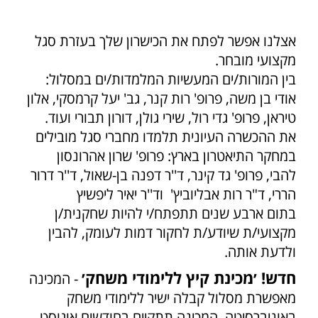
אצלנו אפשר לפתח את הכישרון שלך בעזרת סגל
מקצועי מובחר.
בין המורות/ים המעשיות המלמדות/ים במסלול:
אודי בן משה, פרופ' רות קנר, גב' יעל קרמסקי, אלון
טיראן, פרופ' גדי רול, שירי גולן, דורון תבורי ועוד.
את ההכשרה העיונית תלמדו מחברי סגל מובילים
במחקר התיאטרון בארץ: פרופ' שרון אהרונסון
להבי, פרופ' גד קינר, ד''ר דפנה בן-שאול, ד''ר דרור
הררי, ד"ר רות אבליוביץ' וד''ר יאיר ליפשיץ
בתום ארבע שנים תתפתח/י להיות שחקנית/ן
מקצועי/ת שיודע/ת לחקור דמות לעומק, להבין
ולדעת אותה.
חדש! ׳מכינת קיץ ללימודי משחק׳
- המכינה
מאפשרת מסלול קבלה ישיר ללימודי משחק
באוניברסיטה. המכינה תתקיים בחודשים אוגוסט