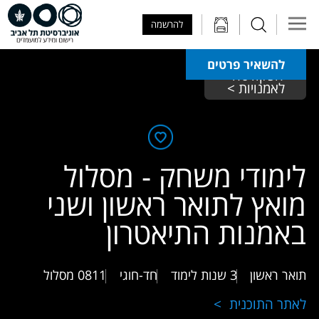
Skip to Main Content
Skip to Main Menu
Skip to Top Menu
להרשמה
להשאיר פרטים
הפקולטה 
לאמנויות >
לימודי משחק - מסלול
מואץ לתואר ראשון ושני
באמנות התיאטרון
תואר ראשון
3 שנות לימוד
חד-חוגי
0811
מסלול
לאתר התוכנית