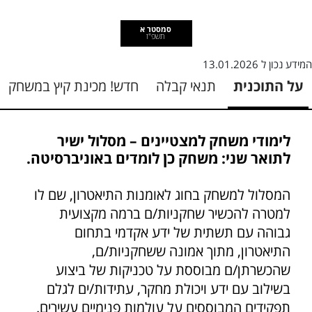
סמסטר א
תשפ"ז
המידע נכון ל
13.01.2026
על התוכנית
תנאי קבלה
חדש! מכינת קיץ במשחק
לימודי משחק למצטיינים – מסלול ישיר
לתואר שני: משחק
כן
לומדים באוניברסיטה.
המסלול למשחק בחוג לאומנות התיאטרון, שם לו
למטרה להכשיר שחקניות/ם ברמה מקצועית
גבוהה עם תשתית של ידע אקדמי בתחום
התיאטרון, מתוך אמונה ששחקניות/ם,
שהכשרתן/ם מבוססת על טכניקות של ביצוע
בשילוב עם ידע ויכולת מחקר, עתידות/ים לגלם
תפקידים המבוססים על עולמות פנימיים עשירים.