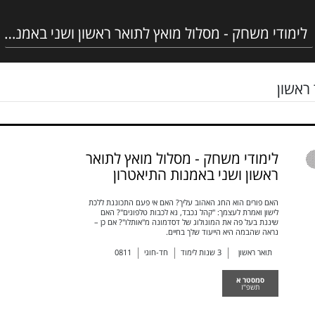
ראשון
לימודי משחק - מסלול מואץ לתואר
ראשון ושני באמנות התיאטרון
האם פורים הוא החג האהוב עליך? האם אי פעם התכוננת ללכת
לישון ואמרת לעצמך: "קהל נכבד, נא לכבות טלפונים"? האם
שיננת בעל פה את המונולוג של דסדמונה מ"אותלו"? אם כן –
נראה שהבמה היא הייעוד שלך בחיים.
תואר ראשון
3
שנות לימוד
חד-חוגי
0811
סמסטר א
תשפ"ז