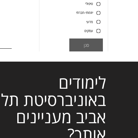
טיפולי
יוזמתי-חברתי
מדעי
עסקים
סנן
לימודים
באוניברסיטת תל
אביב מעניינים
אותך?