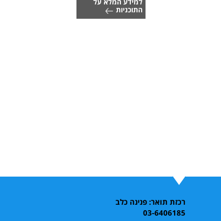
למידע המלא על
התוכניות
רכזת תואר: פנינה כלב
03-6406185