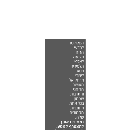
הפקולטה
למדעי
הרוח
מציעה
לאלפי
תלמידיה
מסע
לימודי
מרתק אל
העושר
הרוחני
והתרבותי
שטמון
בכל אחת
מתוכניות
הלימודים
שלה.
מזמינים אותך
להצטרף למסע.