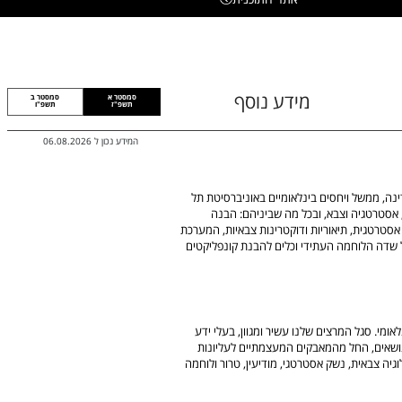
מידע נוסף
סמסטר א
סמסטר ב
תשפ"ז
תשפ"ו
המידע נכון ל
06.08.2026
נה, ממשל ויחסים בינלאומיים באוניברסיטת תל
, אסטרטגיה וצבא, ובכל מה שביניהם: הבנה
ליקטים גלובליים ואזוריים במאה ה-21, חשיבה אסטרטגית, תיאוריות ודוקטרינות צבאיות, המערכת
ל שדה הלוחמה העתידי וכלים להבנת קונפליקטים
ומי. סגל המרצים שלנו עשיר ומגוון, בעלי ידע
 נושאים, החל מהמאבקים המעצמתיים לעליונות
גיה צבאית, נשק אסטרטגי, מודיעין, טרור ולוחמה