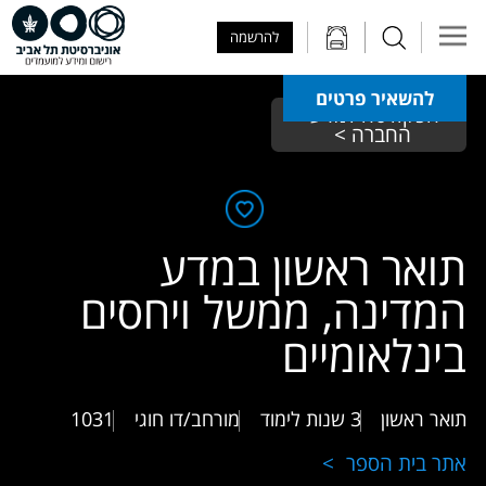
Skip to Main Content
Skip to Main Menu
Skip to Top Menu
להרשמה
להשאיר פרטים
הפקולטה למדעי 
החברה > 
תואר ראשון במדע
המדינה, ממשל ויחסים
בינלאומיים
תואר ראשון
3 שנות לימוד
מורחב/דו חוגי
1031
אתר בית הספר