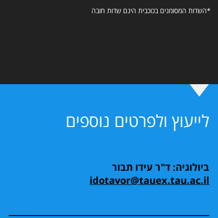
*השדות המסומנים בכוכבית הינם שדות חובה
לייעוץ ולפרטים נוספים
ביולוגיה: ד"ר עידו תבור
idotavor@tauex.tau.ac.il