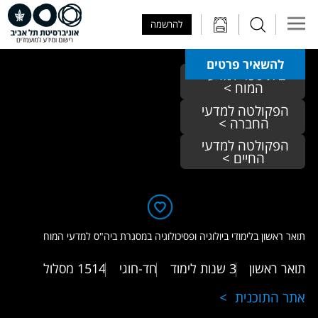
Skip to Main Content
Skip to Main Menu
Skip to Top Menu
להרשמה
להשאיר פרטים
בית ספר למדעי 
המוח >
הפקולטה למדעי 
החברה >
הפקולטה למדעי 
החיים >
תואר ראשון בלימודי ביולוגיה ופסיכולוגיה במסגרת ביה"ס למדעי המוח
תואר ראשון
3 שנות לימוד
חד-חוגי
1514
מסלול
אתר התוכנית