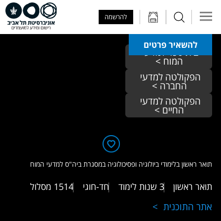
Skip to Main Content
Skip to Main Menu
Skip to Top Menu
להרשמה
להשאיר פרטים
בית ספר למדעי 
המוח >
הפקולטה למדעי 
החברה >
הפקולטה למדעי 
החיים >
תואר ראשון בלימודי ביולוגיה ופסיכולוגיה במסגרת ביה"ס למדעי המוח
תואר ראשון
3 שנות לימוד
חד-חוגי
1514
מסלול
אתר התוכנית