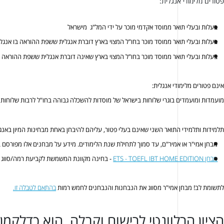
פטורים מלימודי אנגלית:
בעלות ובעלי תואר ממוסד אקדמי מוכר על ידי המל"ג מישראל
בעלות ובעלי תואר ממוסד מוכר בחו"ל המצוי בארץ דוברת אנגלית ששפת ההוראה בו אנגל
בעלות ובעלי תואר ממוסד מוכר בחו"ל המצוי בארץ שאינה דוברת אנגלית ששפת ההוראה ש
אינם פטורים מלימודי אנגלית:
מועמדות ומועמדים בוגרי שלוחות בישראל של מוסדות להשכלה גבוהה בחו"ל לרבות שלוחות 
תלמידות ותלמידי התואר השני שאינם בעלי פטור, עליהם להיבחן באחת מבחינות המיון באנגל
מבחן אמי"ר או אמיר"ם, עד סמוך לתחילת שנת הלימודים. מידע על מבחנים אלו מפורסם
מבחן ETS - TOEFL IBT HOME EDITION
- בחינה מקוונת המשמשת לקביעת רמה/סווג 
לתשומת לב! מבחן אמי"ר מסווג את הנבחנות והנבחנים לחמש רמות
בהתאם לטבלה זו.
הציון הרלוונטי לרישום וקבלה, הוא כדלקמן: