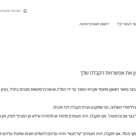
Skip to Main Content
Skip to Main Menu
Skip to Top Menu
התוכניות שמעניינות
ר לעזור לך?
רישום לאוניברסיטה
ון את אפשרויות הקבלה שלך
אר ראשון) ממוסד אקדמי המוכר על ידי המל"ג או אוניברסיטאות מוכרות בחו"ל, בציון גמר 75 לפ
ש ללימודי השלמה, כפי שתקבע ועדת הקבלה לכל תכנית.
בוגר אוניברסיטה". אם יתקבלו, יהיה מעמדם תלמיד או תלמידה ש"לא מן המניין" לפרק זמ