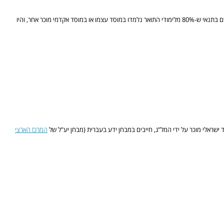
מועמדותם של בעלות ובעלי תואר אקדמי ממוסדות מחו"ל (כולל משלוחות בארץ של אוניברסיטאות מחו"ל) תובא לדיון בפני ועדת הקבלה היחידתית. מועמדות ומועמדים אלה יורשו להירשם בתנאי ש-80% מלימודי התואר נלמדו במוסד עצמו או במוסד אקדמי מוכר אחר, והיו
שראלי מוכר על ידי המל"ג, חייבים במבחן ידע בעברית (מבחן יע"ל של
המרכז הארצי