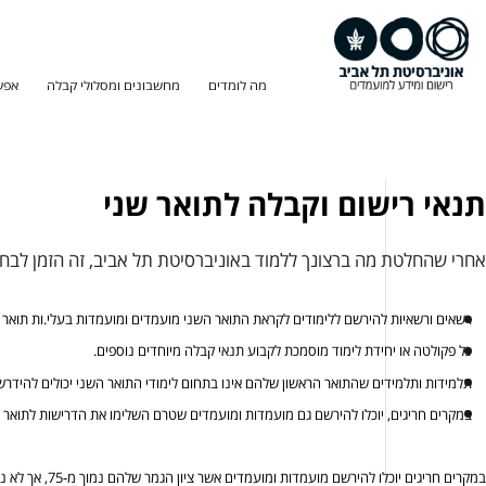
מה לומדים
מחשבונים ומסלולי קבלה
אפש
תנאי רישום וקבלה לתואר שני
אחרי שהחלטת מה ברצונך ללמוד באוניברסיטת תל אביב, זה הזמן לבח
רשאים ורשאיות להירשם ללימודים לקראת התואר השני מועמדים ומועמדות בעלי.ות תואר בוגר (תו
כל פקולטה או יחידת לימוד מוסמכת לקבוע תנאי קבלה מיוחדים נוספים.
תלמידות ותלמידים שהתואר הראשון שלהם אינו בתחום לימודי התואר השני יכולים להידר
במקרים חריגים, יוכלו להירשם גם מועמדות ומועמדים שטרם השלימו את הדרישות לתואר "
במקרים חריגים יוכלו להירשם מועמדות ומועמדים אשר ציון הגמר שלהם נמוך מ-75, אך לא נמוך מ-70. אם יתקבלו, יהיה מעמדם "על תנאי" ויהיה עליהם להשלים חובות שתטיל עליהם ועדת הקבלה היחידתית, תוך פרק זמן שתיקבע הוועדה ושלא יעלה על שנת לימודים אחת.