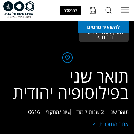
Skip to Main Content
Skip to Main Menu
Skip to Top Menu
להרשמה
להשאיר פרטים
הפקולטה למדעי 
הרוח > 
תואר שני
בפילוסופיה יהודית
תואר שני
2 שנות לימוד
עיוני/מחקרי
0616
אתר התוכנית