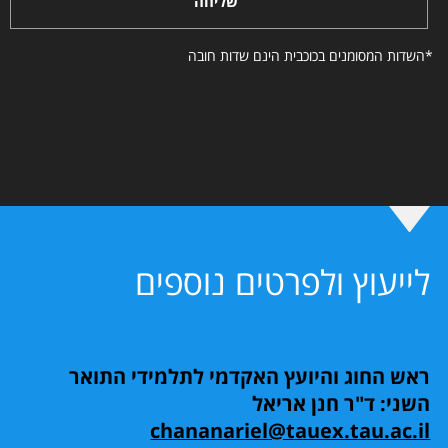
שליחה
*השדות המסומנים בכוכבית הינם שדות חובה
לייעוץ ולפרטים נוספים
ראש החוג והיועץ האקדמי לתלמידי התואר
השני: ד"ר חנן אריאל
chananariel@tauex.tau.ac.il