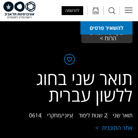
Skip to Main Content
Skip to Main Menu
Skip to Top Menu
להרשמה
להשאיר פרטים
הפקולטה למדעי 
הרוח > 
תואר שני בחוג
ללשון עברית
תואר שני
2 שנות לימוד
עיוני/מחקרי
0614
אתר התוכנית