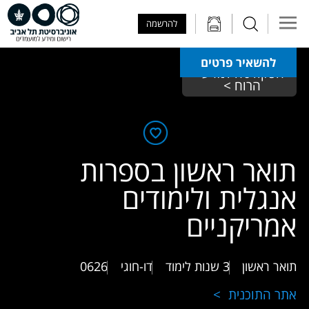
Skip to Main Content
Skip to Main Menu
Skip to Top Menu
להרשמה
להשאיר פרטים
הפקולטה למדעי 
הרוח > 
תואר ראשון בספרות
אנגלית ולימודים
אמריקניים
תואר ראשון
3 שנות לימוד
דו-חוגי
0626
אתר התוכנית