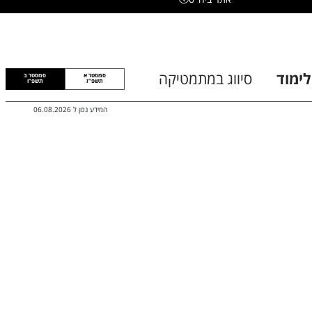
לימוד
סיווג במתמטיקה
סמסטר א
סמסטר ב
תשפ"ז
תשפ"ו
המידע נכון ל
06.08.2026