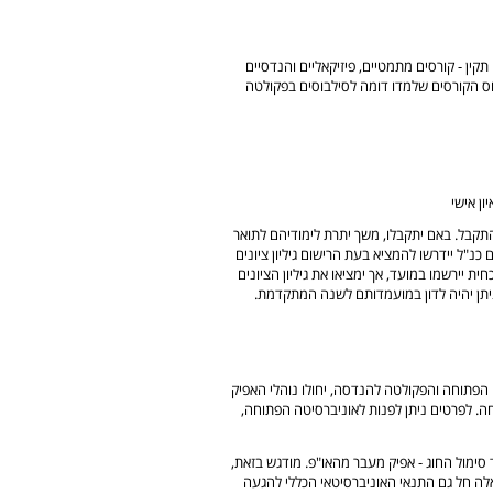
ין - קורסים מתמטיים, פיזיקאליים והנדסיים
דסה וסילבוס הקורסים שלמדו דומה לסילבוסים בפקולטה
ן אישי
תקבל. באם יתקבלו, משך יתרת לימודיהם לתואר
 כנ"ל יידרשו להמציא בעת הרישום גיליון ציונים
 יירשמו במועד, אך ימציאו את גיליון הציונים
 ניתן יהיה לדון במועמדותם לשנה המתקדמת.
הפתוחה והפקולטה להנדסה, יחולו נוהלי האפיק
. לפרטים ניתן לפנות לאוניברסיטה הפתוחה,
 סימול החוג - אפיק מעבר מהאו"פ. מודגש בזאת,
לה חל גם התנאי האוניברסיטאי הכללי להגעה