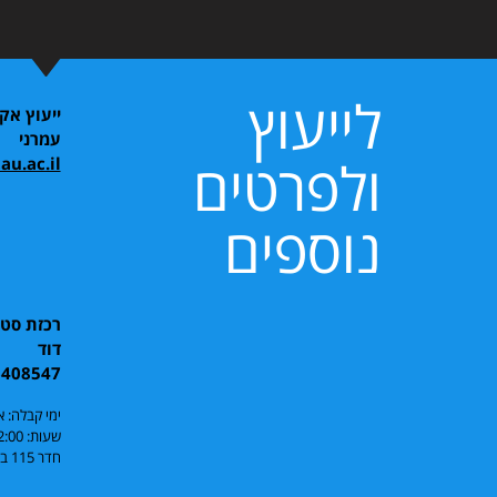
לייעוץ
ייעוץ אק
עמרני
ולפרטים
au.ac.il
נוספים
רכזת סטו
דוד
6408547
ימי קבלה: א
שעות: 09:00-12:00
חדר 115 בניין וולפסון