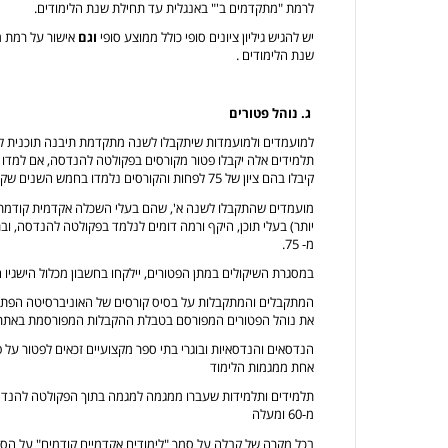
לרמת "מתקדמים ב'" באנגלית עד תחילת שנת הלימודים.
יש להגיש גיליון ציונים סופי כולל ממוצע סופי
וגם
אישור על רמת מ
שנת הלימודים .
ג. נוהל פטורים
למועמדים ולמועמדות שיתקבלו לשנה מתקדמת תיבנה תוכנית ל
תלמידים אלה יקבלו פטור מקורסים בפקולטה להנדסה, אם למדו ב
קיבלו בהם ציון של 75 לפחות והקורסים נלמדו בחמש השנים שקדמו להרשמה הנוכחית.
מועמדים שהתקבלו לשנה א', שהם בעלי השכלה אקדמית קודמת, מ
יותר) בעלי תוכן, היקף ורמה דומים לנלמד בפקולטה להנדסה, ובתנ
מ- 75.
במסגרת השיקולים במתן הפטורים, יילקחו בחשבון מכלול הישגיו
המתקבלים והמתקבלות על בסיס קורסים של האוניברסיטה הפתוח
את נוהל הפטורים המפורסם בטבלת ההקבלות המפורסמת באתר
הנדסאים והנדסאיות ובוגרי בתי ספר מקצועיים זכאים לפטור על
אחת ממגמות הלימוד
תלמידים ותלמידות שעברו ממגמה למגמה בתוך הפקולטה להנדסה, 
מ-60 ומעלה
בכל מקרה של קבלה על סמך "לימודים אקדמיים קודמים" על ה