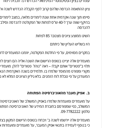
עומדים בציון הפסיכומטרי המינימאלי הנדרש לכל תכנית לימוד
ציון ההתאמה הנדסה שלהם קרוב לסף הקבלה הנדרש לשנה א'
סיימו תוך שנה אקדמית אחת שנת לימודים מלאה, במצב לימודים תק
בהיקף שווה ערך ל-40 ש"ס לפחות של הפקולטה להנ
להנדסה
השיגו ממוצע ציונים מצטבר 85 לפחות
היו בשליש העליון של כיתתם
במקרים מסוימים, על פי החלטת הפקולטה, יוזמנו המועמדים לראיו
מועמדים אלה יציינו בטופס הרישום את השנה אליה הם רוצים לה
תלוי ב"פטורים" אותם יקבלו – ראה "נוהל פטורים" להלן. מועמדים
מקורי ומפורט מהמוסד שלמדו בו. תלמידים בשנה האקדמית הנוכחית
המעודכן על פי טבלת לוח הזמנים. בלא גיליון הציונים המלא לא
ב. אפיק מעבר מהאוניברסיטה הפתוחה
על מועמדים ומועמדות שלמדו באפיק המשולב של האוניברסיטה 
המשולב, כפי שמפורסם בחוברת המידע של האוניברסיטה הפתוחה
טלפון: 09-7782222.
מועמדים אלה יירשמו לשנה ב' ויבחרו בטופס הרישום המקוון בצד
כי בנוסף לעמידה בתנאי אפיק המעבר, על מועמדים ומועמדות א