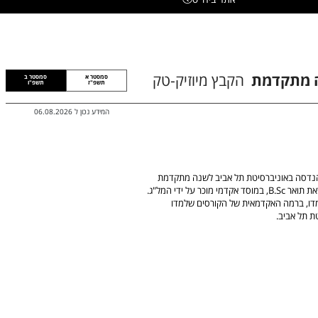
 מתקדמת
הקבץ מיוזיק-טק
סמסטר א
סמסטר ב
תשפ"ז
תשפ"ו
המידע נכון ל
06.08.2026
הנדסה באוניברסיטת תל אביב לשנה מתקדמת
אפשרית רק עבור מועמדים שלמדו לימודים אקדמיים קודמים לקראת תואר B.Sc, במוסד אקדמי מוכר על ידי המל"ג.
מדו, ברמה האקדמאית של הקורסים שלמדו
ת תל אביב.