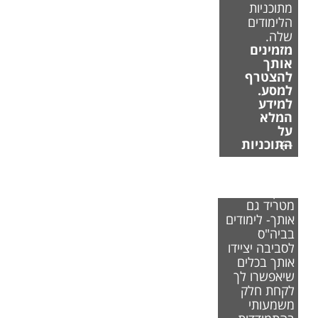
מתוכניות
הלימודים
שלה.
מזמינים
אותך
להצטרף
למסע.
למידע
המלא
על
התוכניות
אם משבר
האקלים
מטריד גם
אותך- לימודים
בביה"ס
לסביבה יציידו
אותך בכלים
שיאפשרו לך
לקחת חלק
משמעותי