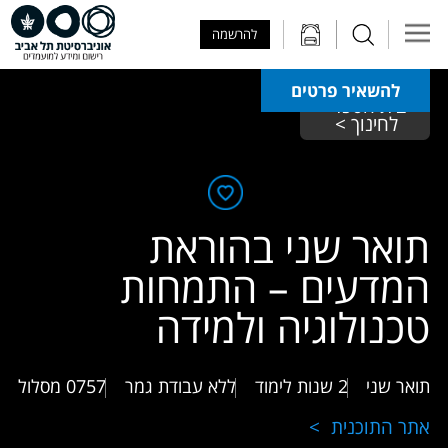
Skip to Main Content
Skip to Main Menu
Skip to Top Menu
להרשמה
להשאיר פרטים
בית הספר 
לחינוך >
תואר שני בהוראת
המדעים – התמחות
טכנולוגיה ולמידה
תואר שני
2 שנות לימוד
ללא עבודת גמר
0757
מסלול
אתר התוכנית