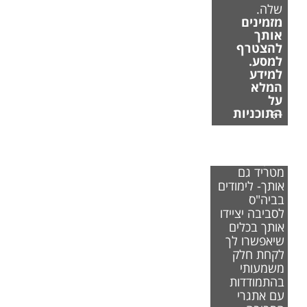
שלה.
מזמינים
אותך
להצטרף
למסע.
למידע
המלא
על
התוכניות
אם משבר
האקלים
מטריד גם
אותך- לימודים
בביה"ס
לסביבה יציידו
אותך בכלים
שיאפשרו לך
לקחת חלק
משמעותי
בהתמודדות
עם אתגרי