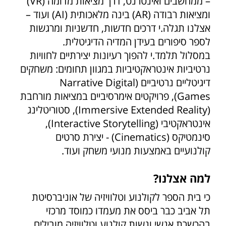
– ממחשבים ואינטרנט, דרך מציאות מדומה (VR)
ומציאות רבודה (AR) בינה מלאכותית (AI) ועוד –
אצלנו תגלה.י דרכים חדשות, חדשניות ומרגשות
לספר סיפורים בעידן המדיה הדיגיטלית.
במסלול תלמד.י להפוך רעיונות יצירתיים לחוויות
נרטיביות אינטראקטיביות במגוון תחומים: משחקים
דיגיטליים נרטיביים (Narrative Digital
Games), פרויקטים אימרסיביים במציאות מורחבת
(Immersive Extended Reality), סטוריטלינג
אינטראקטיבי (Interactive Storytelling),
סינמטיקס (Cinematics) - יצירת סרטים
קולנועיים באמצעות מנועי משחק ועוד.
למה אצלנו?
כי בית הספר לקולנוע וטלוויזיה של אוניברסיטת
תל אביב כבר ביסס את מעמדו כמוסד מרכזי
בהכשרת אנשי ונשות קולנוע וטלוויזיה מובילים,