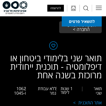
Skip to Main Content
Skip to Main Menu
Skip to Top Menu
להרשמה
להשאיר פרטים
הפקולטה למדעי 
החברה > 
תואר שני בלימודי ביטחון או
דיפלומטיה - תוכנית ייחודית
מרוכזת בשנה אחת
תואר
1 שנות
ללא עבודת
1062
לימוד
שני
גמר
ו-1045
אתר התוכנית