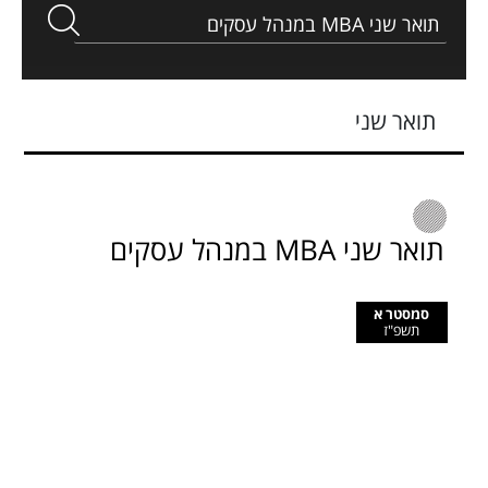
תואר שני
תואר שני MBA במנהל עסקים
סמסטר א
תשפ"ז