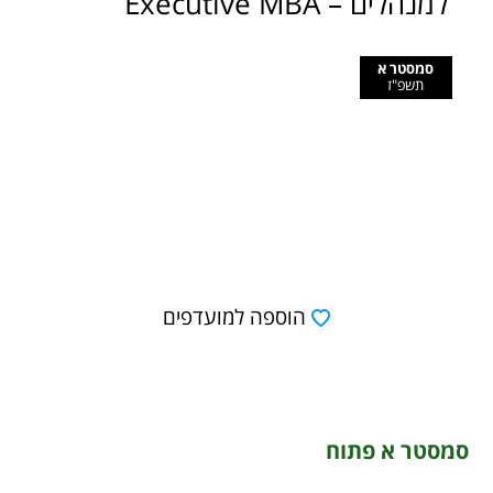
למנהלים – Executive MBA
סמסטר א
תשפ"ז
הוספה למועדפים
סמסטר א פתוח