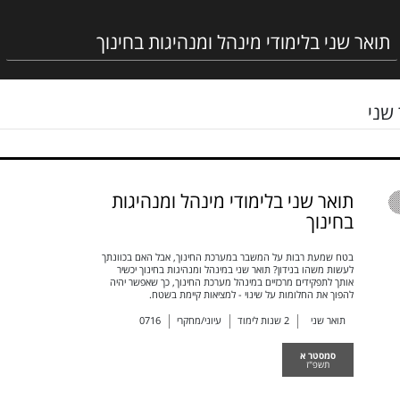
שני
תואר שני בלימודי מינהל ומנהיגות
בחינוך
בטח שמעת רבות על המשבר במערכת החינוך, אבל האם בכוונתך
לעשות משהו בנידון? תואר שני במינהל ומנהיגות בחינוך יכשיר
אותך לתפקידים מרכזיים במינהל מערכת החינוך, כך שאפשר יהיה
להפוך את החלומות על שינוי - למציאות קיימת בשטח.
תואר שני
2
שנות לימוד
עיוני/מחקרי
0716
סמסטר א
תשפ"ז