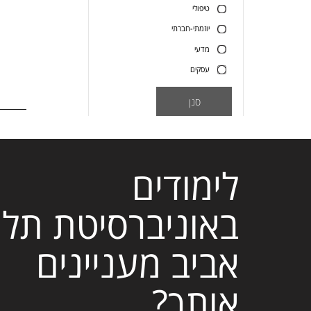
טיפולי
יוזמתי-חברתי
מדעי
עסקים
סנן
לימודים
באוניברסיטת תל
אביב מעניינים
אותך?