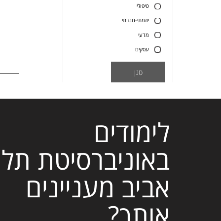
טיפולי
יוזמתי-חברתי
מדעי
עסקים
סנן
לימודים
באוניברסיטת תל
אביב מעניינים
אותך?