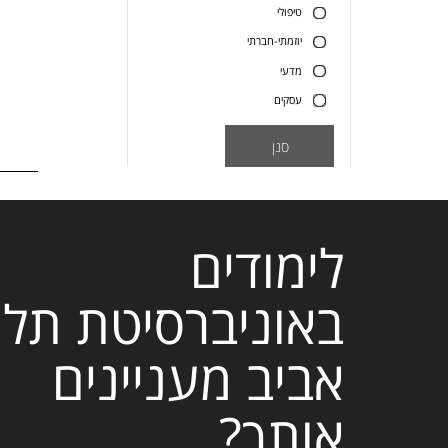
טיפולי
יוזמתי-חברתי
מדעי
עסקים
סנן
לימודים
באוניברסיטת תל
אביב מעניינים
אותך?