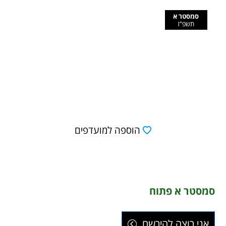
סמסטר א
תשפ"ז
הוספה למועדפים
סמסטר א פתוח
אני רוצה להירשם