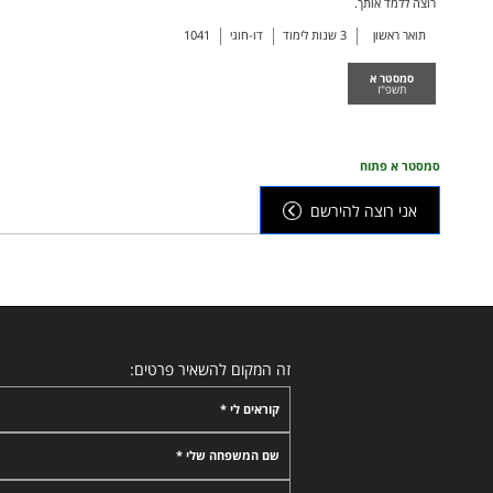
רוצה ללמד אותך.
תואר ראשון
3
שנות לימוד
דו-חוגי
1041
סמסטר א
תשפ"ז
סמסטר א פתוח
אני רוצה להירשם
זה המקום להשאיר פרטים:
קוראים לי *
שם המשפחה שלי *