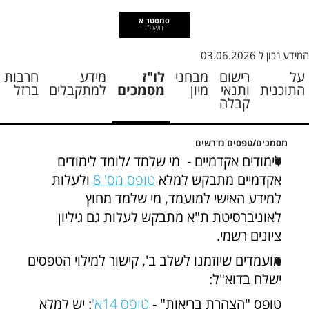
סמסטר א
תשפ"ז
המידע נכון ל
03.06.2026
על
רישום
מבחני
לו"ז
מידע
חרבות
התוכנית
ותנאי
מיון
מסמכים
למתקבלים
ברזל
קבלה
מסמכים/טפסים נדרשים
לימודים אקדמיים - מי שלמד /לומד לימודים
אקדמיים מתבקש למלא
טופס מס' 8
ולעלות
למידע האישי למועמד, מי שלמד מחוץ
לאוניברסיטת ת"א מתבקש לעלות גם גיליון
ציונים רשמי.
מועמדים שיוזמנו לשלב ב', קישור למילוי הטפסים
ישלח בדוא"ל:
טופס "הצהרת בריאות" -
טופס 14א'
: יש למלא