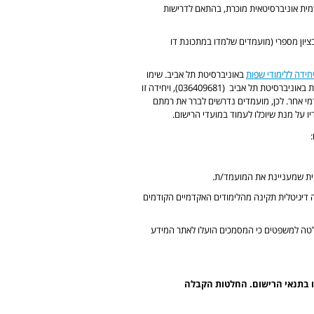
ית אוניברסיטאית מוכרת, בהתאם לדרישות
ימודים במוסד האחר השלימו לפחות 30 ש"ס בציון מספרי (מועמדים שלמדו במתכונת דו
חידה ללימודי שפות
באוניברסיטת תל אביב. שימו
לב שרמת האנגלית נקבעת אך ורק על ידי היחידה ללימודי שפות באוניברסיטת תל אביב (036409681), ויחידה זו
מי אחר. לכן, מועמדים נדרשים לברר את רמתם
ו על מנת שיוכלו לעמוד במועדי הרישום.
תימה דיגיטלית תקינה מהלימודים האקדמיים הקודמים
טה למשפטים כי המסמכים הועלו לאתר המידע
 בתנאי הרישום. החלטות הקבלה