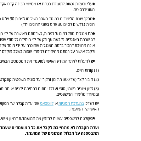
בעלי ובעלות זכאות לתעודת בגרות
או
מסיימי מכינה קדם אקדמ
האוניברסיטה.
במהלך שנת הל
חוגית נדרשים לסיים 30 ש"ס בשני החוגים יחד).
רמת אנגלית-מתקדמים א' לפחות, כשרמתם מאושרת על ידי ה
י
אינה מחויבת להכיר ברמת האנגלית שהוכרה על ידי מוסד אקד
ולקבל אישור על רמתם מהיחידה ללימודי שפות בשלב מוקדם די
יש להעלות לאתר המידע האישי למועמד את המסמכים הבאים:
(1) קורות חיים.
(2) חיבור קצר (עד 300 מילים) ומקורי על סוגיה משפטית קונקרטית שמעניינת את המועמד/ת.
(3) גליון ציונים רשמי, סופי ועדכני חתום בחתימה ידנית או ח
ובמיוחד מלימודי המשפטים.
יש לעדכן
במערכת הפניות
או
לווטסאפ
של ועדת קבלה של הפקול
האישי של המועמד.
הפקולטה למשפטים עשויה להזמין את המועמד.ת לראיון אישי.
ועדת הקבלה לא מתחייבת לקבל את כל המועמדים שעמדו
תתבססנה על מכלול הנתונים של המועמד.