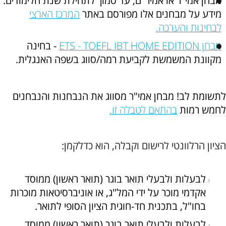
מבחן אמי"ר או אמיר"ם, עד סמוך לתחילת שנת הלימודים.
מידע על מבחנים אלו מפורסם באתר
המרכז הארצי
לבחינות והערכה.
מבחן ETS - TOEFL IBT HOME EDITION
- בחינה
מקוונת המשמשת לקביעת רמה/סווג בשפה האנגלית.
לתשומת לב! מבחן אמי"ר מסווג את הנבחנות והנבחנים
לחמש רמות
בהתאם לטבלה זו.
הציון הרלוונטי לרישום וקבלה, הוא כדלקמן:
לבעלות ולבעלי תואר בוגר (תואר ראשון) ממוסד
אקדמי מוכר על ידי המל"ג, או אוניברסיטאות מוכרות
בחו"ל, בתכנית חד-חוגית הציון הסופי לתואר.
לבעלות ולבעלי תואר בוגר (תואר ראשון) ממוסד