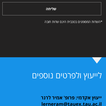
שליחה
*השדות המסומנים בכוכבית הינם שדות חובה
לייעוץ ולפרטים נוספים
ייעוץ אקדמי: פרופ' אמיר לרנר
lerneram@tauex.tau.ac.il