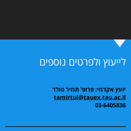
לייעוץ ולפרטים נוספים
יועץ אקדמי: פרופ' תמיר טולר
tamirtul@tauex.tau.ac.il
03-6405836