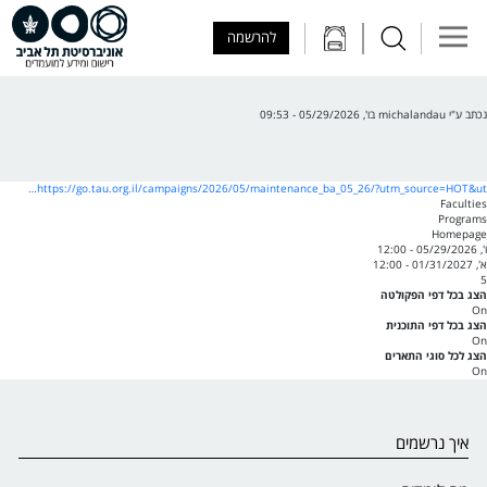
Skip to Main Content
Skip to Main Menu
Skip to Top Menu
להרשמה
נכתב ע"י
michalandau
ב
ו', 05/29/2026 - 09:53
https://go.tau.org.il/campaigns/2026/05/maintenance_ba_05_26/?utm_source=HOT&ut…
Faculties
Programs
Homepage
ו', 05/29/2026 - 12:00
א', 01/31/2027 - 12:00
5
הצג בכל דפי הפקולטה
On
הצג בכל דפי התוכנית
On
הצג לכל סוגי התארים
On
איך נרשמים