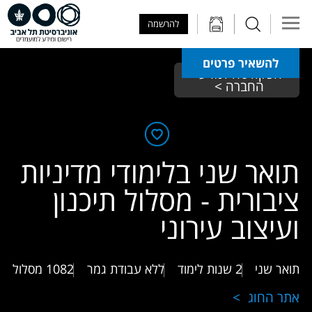
Skip to Main Content
Skip to Main Menu
Skip to Top Menu
להרשמה
להשאיר פרטים
הפקולטה למדעי 
החברה > 
תואר שני בלימודי מדיניות
ציבורית - מסלול תיכנון
ועיצוב עירוני
תואר שני
2 שנות לימוד
ללא עבודת גמר
1082
מסלול
אתר החוג