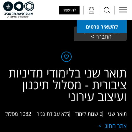
Skip to Main Content
Skip to Main Menu
Skip to Top Menu
להרשמה
להשאיר פרטים
הפקולטה למדעי 
החברה > 
תואר שני בלימודי מדיניות
ציבורית - מסלול תיכנון
ועיצוב עירוני
תואר שני
2 שנות לימוד
ללא עבודת גמר
1082
מסלול
אתר החוג