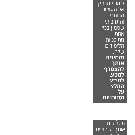
לימודי מרתק
אל העושר
הרוחני
והתרבותי
שטמון בכל
אחת
מתוכניות
הלימודים
שלה.
מזמינים
אותך
להצטרף
למסע.
למידע
המלא
על
התוכניות
אם משבר
האקלים
מטריד גם
אותך- לימודים