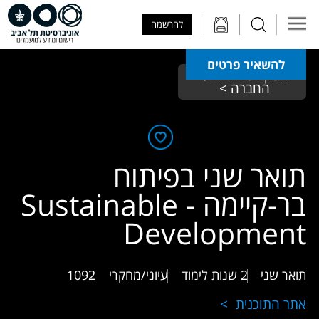
Skip to Main Content
Skip to Main Menu
Skip to Top Menu
להרשמה
להשאיר פרטים
הפקולטה למדעי 
החברה > 
תואר שני בפיתוח
בר-קיימה - Sustainable
Development
תואר שני
2 שנות לימוד
עיוני/מחקרי
1092
אתר התוכנית