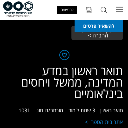
Skip to Main Content
Skip to Main Menu
Skip to Top Menu
להרשמה
להשאיר פרטים
הפקולטה למדעי 
החברה > 
תואר ראשון במדע
המדינה, ממשל ויחסים
בינלאומיים
תואר ראשון
3 שנות לימוד
מורחב/דו חוגי
1031
אתר בית הספר