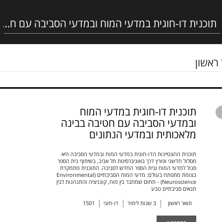
ראשון
תוכנית דו-חוגית במדעי המוח
ובמדעי הסביבה עם חטיבה בבינה
מלאכותית ובמדעי הנתונים
תוכנית ההצטיינות הדו-חוגית במדעי המוח ובמדעי הסביבה היא
מסלול חדשני ופורץ דרך באוניברסיטת תל אביב, בשיתוף בית הספר
סגול למדעי המוח ובית הספר החדש לסביבה. התוכנית מתמקדת
בצומת מתפתח בעולם: מדעי המוח הסביבתיים (Environmental
Neuroscience) - תחום שמחבר בין מוח, קוגניציה והתנהגות לבין
תנאים סביבתיים טבע
תואר ראשון
3
שנות לימוד
דו-חוגי
1501