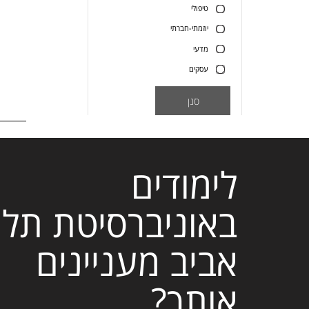
טיפולי
יוזמתי-חברתי
מדעי
עסקים
סנן
לימודים
באוניברסיטת תל
אביב מעניינים
אותך?