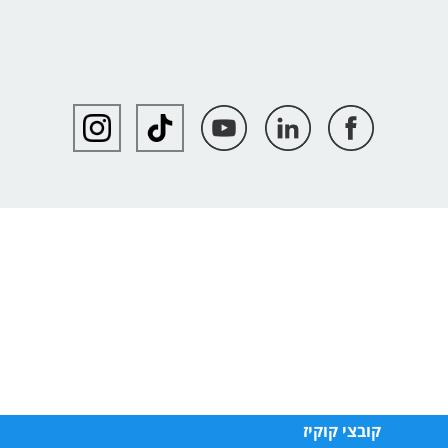
קובצי קוקיז