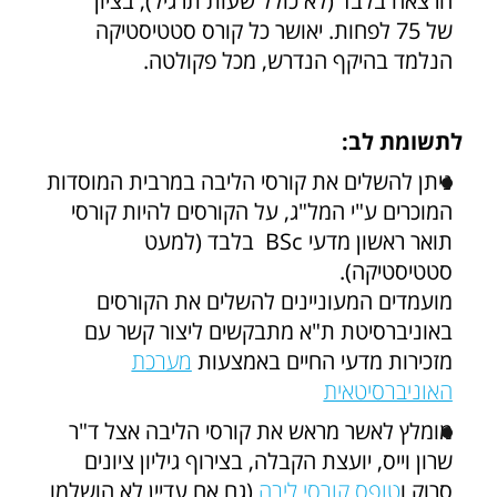
הרצאה בלבד (לא כולל שעות תרגיל), בציון
של 75 לפחות. יאושר כל קורס סטטיסטיקה
הנלמד בהיקף הנדרש, מכל פקולטה.
לתשומת לב:
ניתן להשלים את קורסי הליבה במרבית המוסדות
המוכרים ע"י המל"ג, על הקורסים להיות קורסי
תואר ראשון מדעי BSc בלבד (למעט
סטטיסטיקה).
מועמדים המעוניינים להשלים את הקורסים
באוניברסיטת ת"א מתבקשים ליצור קשר עם
מזכירות מדעי החיים באמצעות
מערכת
האוניברסיטאית
מומלץ לאשר מראש את קורסי הליבה אצל ד"ר
שרון וייס, יועצת הקבלה, בצירוף גיליון ציונים
סרוק ו
טופס קורסי ליבה
(גם אם עדיין לא הושלמו