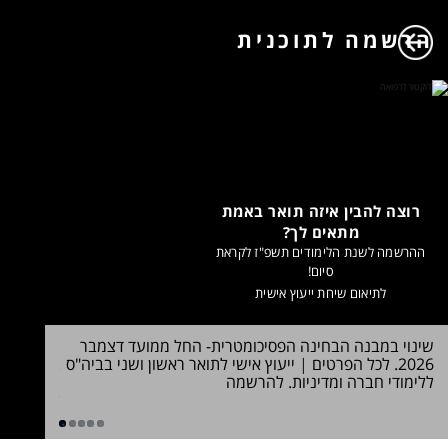
הרשמה לתוכנית
רוצה להבין איזה תואר באמת
מתאים לך?
ההרשמה לשנת הלימודים תשפ"ז לקראת
סיום!
לתיאום שיחת ייעוץ אישית
שינוי במבנה הבחינה הפסיכומטרית- החל ממועד דצמבר
חדש! תואר
2026. לכל הפרטים
|
ייעוץ אישי לתואר ראשון ושני בביה"ס
במדעי הרו
ללימודי חברה ומדיניות. להרשמה
הלימוד >>
לדעת
1
2
3
4
5