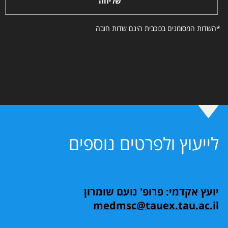
שליחה
*השדות המסומנים בכוכבית הינם שדות חובה
לייעוץ ולפרטים נוספים
יועץ אקדמי: פרופ' נועם שומרון
medmsc@tauex.tau.ac.il