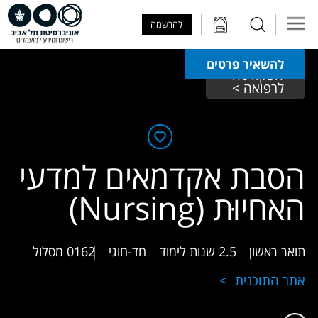
Skip to Main Content
Skip to Main Menu
Skip to Top Menu
להרשמה
להשאיר פרטים
הפקולטה 
לרפואה > 
הסבת אקדמאים למדעי
האחיוּת (Nursing)
תואר ראשון
2.5 שנות לימוד
חד-חוגי
0162
מסלול
אתר התוכנית