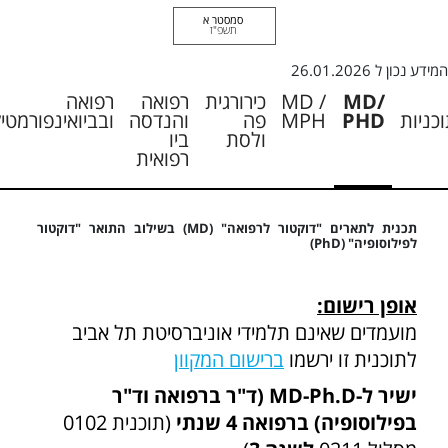
סמסטר א
תשפ"ז
המידע נכון ל
26.01.2026
MD/
MD /
כירורגית
רפואה
רפואה
כניות
PHD
MPH
פה
והנדסה
ובביואינפורמטי
ולסת
ביו
רפואית
תכנית לתארים "דוקטור לרפואה" (MD) בשילוב התואר "דוקטור
לפילוסופיה" (PhD)
אופן רישום:
מועמדים שאינם תלמידי אוניברסיטת תל אביב
לתוכנית זו ירשמו
ברישום המקוון
ישיר ל-MD-Ph.D (ד"ר ברפואה וד"ר
בפילוסופיה) ברפואה 4 שנתי
(תוכנית 0102